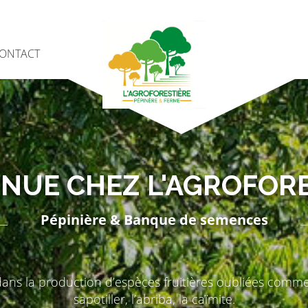
ONTACT
NUE CHEZ L'AGROFOR
Pépinière & Banque de semences
dans la production d’espèces fruitières oubliées comme 
sapotiller, l’abriba, la caïmite.