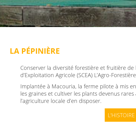
LA PÉPINIÈRE
Conserver la diversité forestière et fruitière de l
d’Exploitation Agricole (SCEA) L’Agro-Forestière
Implantée à Macouria, la ferme pilote à mis 
les graines et cultiver les plants devenus rare
l’agriculture locale d’en disposer.
L'HISTOIRE
Créée en 2016 par Fanny MISS, la LAF se situe
sur Préfontaine à Macouria.