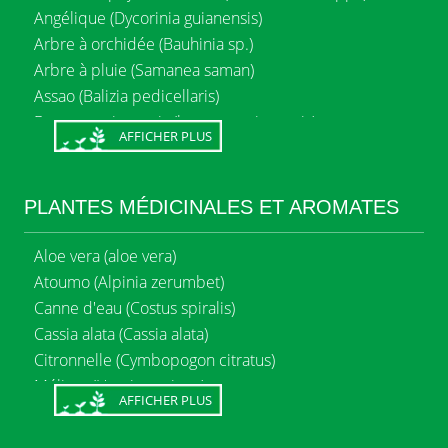
Angélique (Dycorinia guianensis)
Arbre à orchidée (Bauhinia sp.)
Arbre à pluie (Samanea saman)
Assao (Balizia pedicellaris)
Bagasse guianensis (bagasse guianensis)
AFFICHER PLUS
Balata franc (M. bidentata)
Balata pomme (Crysophyllum sanguinolentum)
Bois de rose (Aniba rosaeodora)
PLANTES MÉDICINALES ET AROMATES
Bougouni (Swartzia spp)
Bucida Bucera (Bucida bucera)
Aloe vera (aloe vera)
Carapa (Carapa guianensis)
Atoumo (Alpinia zerumbet)
Cassia (Cassia fistula)
Canne d'eau (Costus spiralis)
Cèdre blanc (Ocotea guianensis)
Cassia alata (Cassia alata)
Cèdre noir (Ocotea tomentella)
Citronnelle (Cymbopogon citratus)
Cèdre Sam (cordia aliodora)
Mélisse (Hyptis capitata)
AFFICHER PLUS
Chawari (Cariocar spp)
Patchouli (Pogostemin cablin)
Clitoria (Clitoria fairchildiana)
Physalis (Physalis sp.)