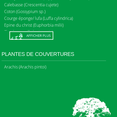
Calebasse (Crescentia cujete)
Coton (Gossypium sp.)
Courge éponge/ lufa (Luffa cylindrica)
Epine du christ (Euphorbia milii)
Flamboyant (Delonix regia)
AFFICHER PLUS
Flamboyant jaune (Delonix flavida)
Flamboyant nain rouge et jaune - mataca (Cesalpinia
pulcherrima)
PLANTES DE COUVERTURES
Hibiscus (Hibiscus sp.)
Jasmin (Jasminum grandiflorum)
Arachis (Arachis pintoï)
ylang-ylang (Cananga odorata)
Zanzibar (Majidea zanguebarica)