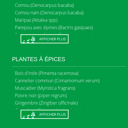
Cedrat (Citrus medica)
Comou (Oenocarpus bacaba)
Cerise cotelette (Eugenia uniflora)
Comou nain (Oenocarpus bacaba)
Cerise peyi/ acerola (Malpighia punicifolia ou
Maripas (Attalea spp)
emarginata)
Parepou avec épines (Bactris gasipaes)
Cerisier jamaïque (Muntingia calabura)
Parepou sans épines (Bactris gasipaes)
AFFICHER PLUS
Chataigne peyi (Artocarpus altilis var. seminifera)
Patawa (Oenocarpus bataua)
Chérimola (Annona cherimola)
Toulouri (Euterpe oleracea)
Combava (Citrus hystrix)
Wassaï (Manicaria saccifera)
PLANTES À ÉPICES
Corossol (Annona muricata)
Wassaï nain (Euterpe oleracea)
Couzou (Passiflora sp.)
Bois d'inde (Pimenta racemosa)
Coeur de bœuf (Annona reticulata)
Cannelier commun (Cinnamomum verum)
Cupuaçu (Theobroma grandiflorum)
Muscadier (Myristica fragrans)
Fruit à pain (Artocarpus altilis)
Poivre noir (piper nigrum)
Génipa (Genipa americana)
Gingembre (Zingiber officinale)
Goyave rose - diverses variétés (Psidium guajava)
Gros thym (Plectranthus amboinicus)
Goyave orange (Psidium guajava)
AFFICHER PLUS
Goyavier de chine/ goyavier fraise (Psidium