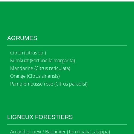
a production de matériel forestier de reproduction
en parcours agroforestiers (en cours de structuration)
amment forestières et agro-forestières incluant un
AGRUMES
Citron (citrus sp.)
Kumkuat (Fortunella margarita)
Mandarine (Citrus reticulata)
Orange (Citrus sinensis)
Pamplemousse rose (Citrus paradisi)
LIGNEUX FORESTIERS
Amandier peyi / Badamier (Terminalia catappa)