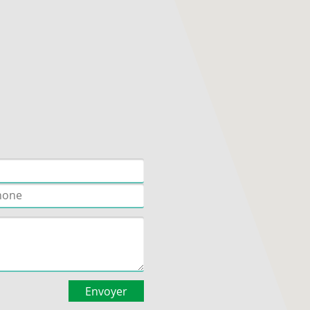
Jaboty (Erisma uncinatum)
Jacaranda (Jacaranda copaïa)
Jaune d'œuf/ Canistel / lucuma (Pouteria guianensis ou
Pouteria campechiana)
Kobé (Sterculia pruriens)
Mahogany (Swietenia macrophylla)
Neem (Azadirachta indica)
Noisette de Cayenne (Mombacopsis glabra)
Noix de kola (Cola nitida)
Oignon bois (clusia) (Clusea rosea)
Parcouri (Platonia insignis)
Parika (Schizolobium parahyba)
Peigne macaque (Apeiba spp)
Pois sucré (Inga sp.)
Simarouba (Simaruba amara)
St martin rouge (Andira inermis)
St martin rouge - esp dif (Andira coriacea)
Tapirira / lucet (Tapirira guianensis)