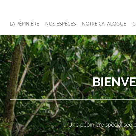
LA PÉPINIÈRE
NOS ESPÈCES
NOTRE CATALOGUE
C
BIENVE
Une pépinière spécialisée 